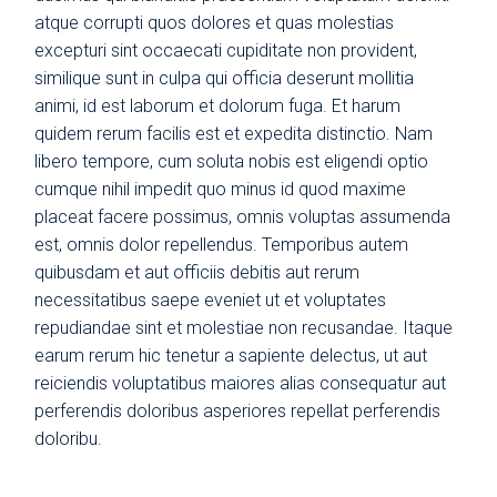
atque corrupti quos dolores et quas molestias
excepturi sint occaecati cupiditate non provident,
similique sunt in culpa qui officia deserunt mollitia
animi, id est laborum et dolorum fuga. Et harum
quidem rerum facilis est et expedita distinctio. Nam
libero tempore, cum soluta nobis est eligendi optio
cumque nihil impedit quo minus id quod maxime
placeat facere possimus, omnis voluptas assumenda
est, omnis dolor repellendus. Temporibus autem
quibusdam et aut officiis debitis aut rerum
necessitatibus saepe eveniet ut et voluptates
repudiandae sint et molestiae non recusandae. Itaque
earum rerum hic tenetur a sapiente delectus, ut aut
reiciendis voluptatibus maiores alias consequatur aut
perferendis doloribus asperiores repellat perferendis
doloribu.