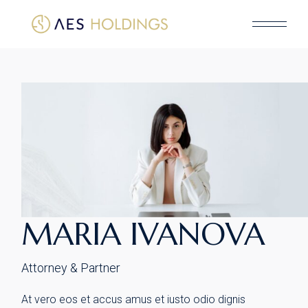
Skip
to
the
content
MARIA IVANOVA
Attorney & Partner
At vero eos et accus amus et iusto odio dignis