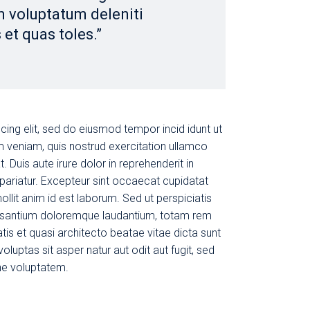
m voluptatum deleniti
 et quas toles.”
cing elit, sed do eiusmod tempor incid idunt ut
m veniam, quis nostrud exercitation ullamco
 Duis aute irure dolor in reprehenderit in
a pariatur. Excepteur sint occaecat cupidatat
ollit anim id est laborum. Sed ut perspiciatis
cusantium doloremque laudantium, totam rem
tis et quasi architecto beatae vitae dicta sunt
uptas sit asper natur aut odit aut fugit, sed
ne voluptatem.