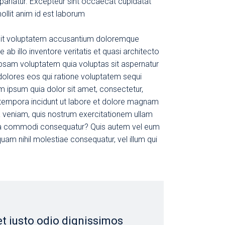
a pariatur. Excepteur sint occaecat cupidatat
mollit anim id est laborum
r sit voluptatem accusantium doloremque
b illo inventore veritatis et quasi architecto
psam voluptatem quia voluptas sit aspernatur
 dolores eos qui ratione voluptatem sequi
m ipsum quia dolor sit amet, consectetur,
 tempora incidunt ut labore et dolore magnam
 veniam, quis nostrum exercitationem ullam
ex ea commodi consequatur? Quis autem vel eum
quam nihil molestiae consequatur, vel illum qui
et iusto odio dignissimos