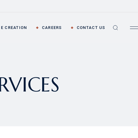
Job Openings
Life at AES
E CREATION
CAREERS
CONTACT US
AES Academy
nt
tor Relations
Job Openings
&D
Life at AES
RVICES
al
AES Academy
sformation
nt Management
vation and R&D