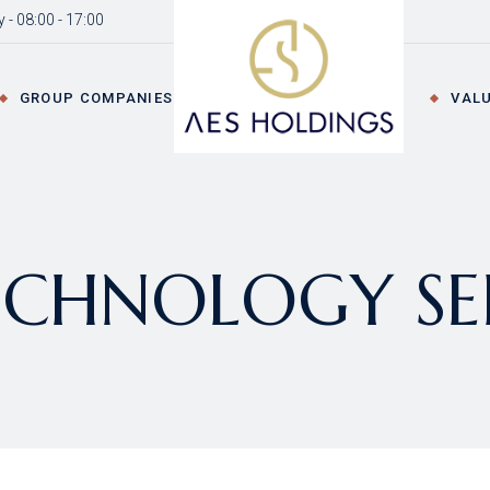
 - 08:00 - 17:00
erview
AES Technology
Investor Relations
Services
ovation and
ESG
GROUP COMPANIES
VALU
owth
AREX Development
Digital
rporate
AES Commerce
Transformation
vernance
AES Creative
Talent Manageme
AES Technology
Inves
ategic Goals
Innovation and R
Services
ESG
S News
ECHNOLOGY SE
AREX Development
Digit
AES Commerce
Tran
AES Creative
Tale
Inno
s