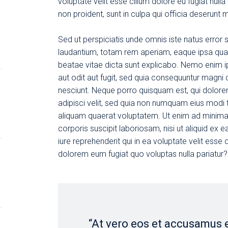
voluptate velit esse cillum dolore eu fugiat null
non proident, sunt in culpa qui officia deserunt 
Sed ut perspiciatis unde omnis iste natus erro
laudantium, totam rem aperiam, eaque ipsa quae a
beatae vitae dicta sunt explicabo. Nemo enim i
aut odit aut fugit, sed quia consequuntur magni
nesciunt. Neque porro quisquam est, qui dolore
adipisci velit, sed quia non numquam eius modi
aliquam quaerat voluptatem. Ut enim ad minima
corporis suscipit laboriosam, nisi ut aliquid 
iure reprehenderit qui in ea voluptate velit esse 
dolorem eum fugiat quo voluptas nulla pariatur?
“At vero eos et accusamus 