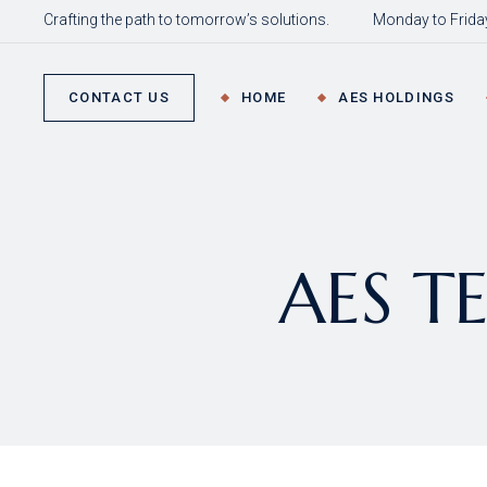
Crafting the path to tomorrow’s solutions.
Monday to Friday
Ov
Inn
CONTACT US
HOME
AES HOLDINGS
Gr
Co
Go
Overview
Str
Innovation and
AE
AES T
Growth
Corporate
Governance
Strategic Goals
AES News
About AES Holding
& Chairman Asil